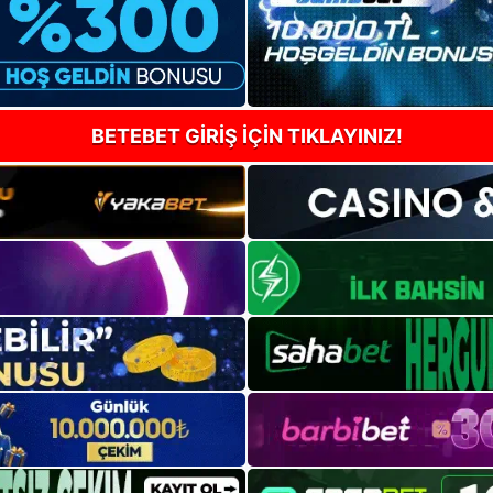
BETEBET GİRİŞ İÇİN TIKLAYINIZ!